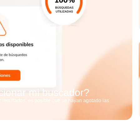
cionar mi buscador?
r resultados, es posible que se hayan agotado las