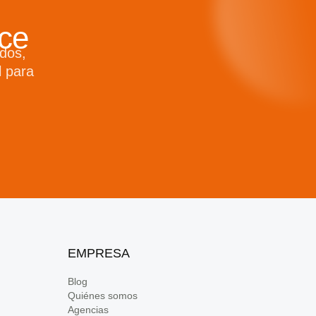
ce
dos,
l para
EMPRESA
Blog
Quiénes somos
Agencias