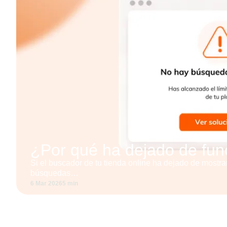
¿Por qué ha dejado de fun
Si el buscador de tu tienda online ha dejado de mostra
búsquedas…
6 Mar 2026
5 min