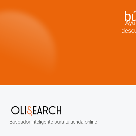
b
Ayu
descu
Buscador inteligente para tu tienda online