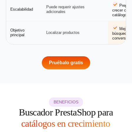
Prepara
Puede requerir ajustes
Escalabilidad
crecer con 
adicionales
catálogo
Mejorar
Objetivo
Localizar productos
búsqueda y
principal
conversión
Pruébalo gratis
BENEFICIOS
Buscador PrestaShop para
catálogos en crecimiento